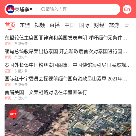
请输入内容
柬埔寨

Pull down to refresh
首页
东盟
视频
直播
中国
国际
财经
旅游
专题
东盟轮值主席国菲律宾和美国发表声明 呼吁缅甸无条件释放昂山素季
置顶
东盟头条
缅甸总统敏昂莱出访泰国 开启新政后首次对泰国进行国事访问
置顶
东盟头条
泰国外长谈中国粉丝泰国闹事：中国使馆须引导国民履规，切勿单方面护短
置顶
东盟头条
国际红十字委员会探视前缅甸国务资政昂山素季 2021年以来首次获确认私人会面
置顶
东盟头条
首届美国—文莱战略对话在华盛顿举行
置顶
东盟头条