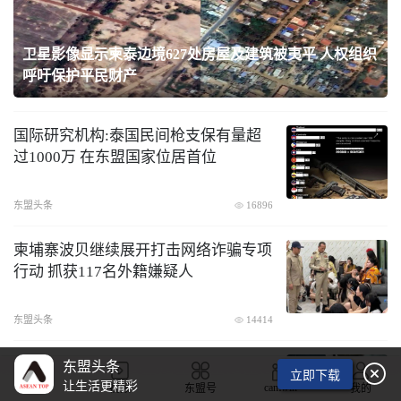
卫星影像显示柬泰边境627处房屋及建筑被夷平 人权组织
呼吁保护平民财产
国际研究机构:泰国民间枪支保有量超
过1000万 在东盟国家位居首位
东盟头条
16896
​柬埔寨波贝继续展开打击网络诈骗专项
行动 抓获117名外籍嫌疑人
东盟头条
14414
柬埔寨五星上将迪班视察中国援柬056
东盟头条

立即下载
型护卫舰在柬海域首航演训
让生活更精彩
camwin
首页
视频
东盟号
我的